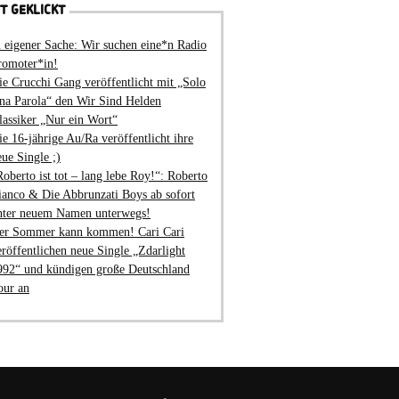
T GEKLICKT
n eigener Sache: Wir suchen eine*n Radio
romoter*in!
ie Crucchi Gang veröffentlicht mit „Solo
na Parola“ den Wir Sind Helden
lassiker „Nur ein Wort“
ie 16-jährige Au/Ra veröffentlicht ihre
eue Single ;)
Roberto ist tot – lang lebe Roy!“: Roberto
ianco & Die Abbrunzati Boys ab sofort
nter neuem Namen unterwegs!
er Sommer kann kommen! Cari Cari
eröffentlichen neue Single „Zdarlight
992“ und kündigen große Deutschland
our an