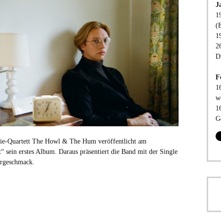
J
1
(
1
2
D
F
1
w
1
G
die-Quartett The Howl & The Hum veröffentlicht am
 sein erstes Album. Daraus präsentiert die Band mit der Single
orgeschmack.