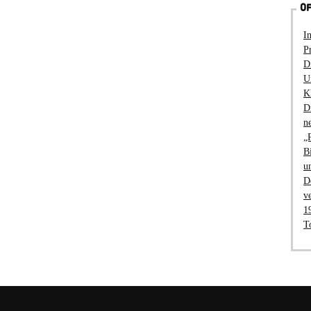
OF
I
P
D
U
K
D
n
„
B
u
D
v
1
T