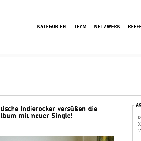
KATEGORIEN
TEAM
NETZWERK
REFE
A
ische Indierocker versüßen die
album mit neuer Single!
D
0
(