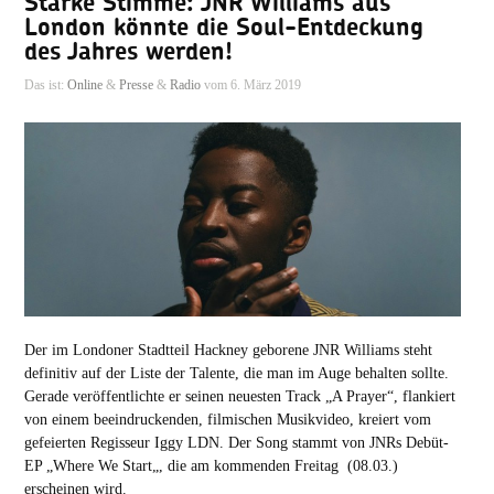
Starke Stimme: JNR Williams aus
London könnte die Soul-Entdeckung
des Jahres werden!
Das ist:
Online
&
Presse
&
Radio
vom 6. März 2019
Der im Londoner Stadtteil Hackney geborene JNR Williams steht
definitiv auf der Liste der Talente, die man im Auge behalten sollte.
Gerade veröffentlichte er seinen neuesten Track „A Prayer“, flankiert
von einem beeindruckenden, filmischen Musikvideo, kreiert vom
gefeierten Regisseur Iggy LDN. Der Song stammt von JNRs Debüt-
EP „Where We Start„, die am kommenden Freitag (08.03.)
erscheinen wird.