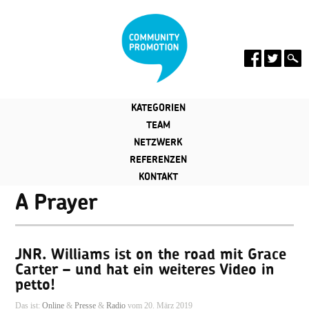
KATEGORIEN
TEAM
NETZWERK
REFERENZEN
KONTAKT
A Prayer
JNR. Williams ist on the road mit Grace
Carter – und hat ein weiteres Video in
petto!
Das ist:
Online
&
Presse
&
Radio
vom 20. März 2019