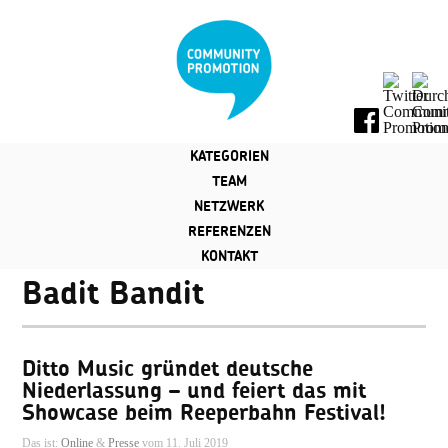
KATEGORIEN
TEAM
NETZWERK
REFERENZEN
KONTAKT
Badit Bandit
Ditto Music gründet deutsche
Niederlassung – und feiert das mit
Showcase beim Reeperbahn Festival!
Das ist:
Online
&
Presse
vom 11. Juli 2019