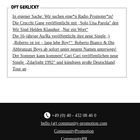
OFT GEKLICKT
In eigener Sache: Wir suchen eine*n Radio Promoter*in!
Die Crucchi Gang veröffentlicht mit „Solo Una Parola“ den
Wir Sind Helden Klassiker „Nur ein Wort“
Die 16-jährige Au/Ra veröffentlicht ihre neue Single ;)
„Roberto ist tot – lang lebe Roy!“: Roberto Bianco & Die
Abbrunzati Boys ab sofort unter neuem Namen unterwegs!
Der Sommer kann kommen! Cari Cari veröffentlichen neue
Single „Zdarlight 1992“ und kündigen große Deutschland
Tour an
+49 (0) 40 - 432 08 46 0
hello (at) community-promotion.com
CommunityPromotion
CommunityPR