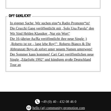
OFT GEKLICKT
In eigener Sache: Wir suchen eine*n Radio Promoter*in!
Die Crucchi Gang veröffentlicht mit „Solo Una Parola“ den
Wir Sind Helden Klassiker „Nur ein Wort“
Die 16-jährige Au/Ra veröffentlicht ihre neue Single ;)
„Roberto ist tot – lang lebe Roy!“: Roberto Bianco & Die
Abbrunzati Boys ab sofort unter neuem Namen unterwegs!
Der Sommer kann kommen! Cari Cari veröffentlichen neue
Single „Zdarlight 1992“ und kündigen große Deutschland
Tour an
+49 (0) 40 - 432 08 46 0
hello (at) community-promotion.com