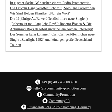
In eigener Sache: Wir suchen eine*n Radio Promoter*in!
Die Crucchi Gang veröffentlicht mit „Solo Una Parola“ den
Wir Sind Helden Klassiker „Nur ein Wort“
Die 16-jährige Au/Ra veröffentlicht ihre neue Single ;)
„Roberto ist tot – lang lebe Roy!“: Roberto Bianco & Die
Abbrunzati Boys ab sofort unter neuem Namen unterwegs!
Der Sommer kann kommen! Cari Cari veröffentlichen neue
Single „Zdarlight 1992“ und kündigen große Deutschland
Tour an
+49 (0) 40 - 432 08 46 0
hello (at) community-promotion.com
CommunityPromotion
CommunityPR
Susannenstr. 21a, 20357 Hamburg, Germany