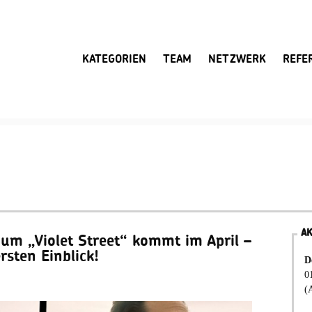
KATEGORIEN
TEAM
NETZWERK
REFE
A
bum „Violet Street“ kommt im April –
rsten Einblick!
D
0
(