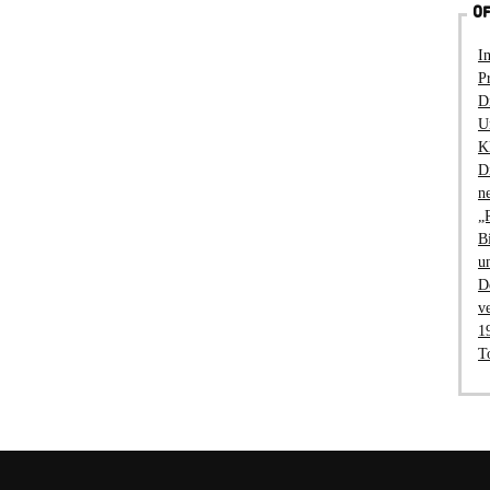
OF
I
P
D
U
K
D
n
„
B
u
D
v
1
T