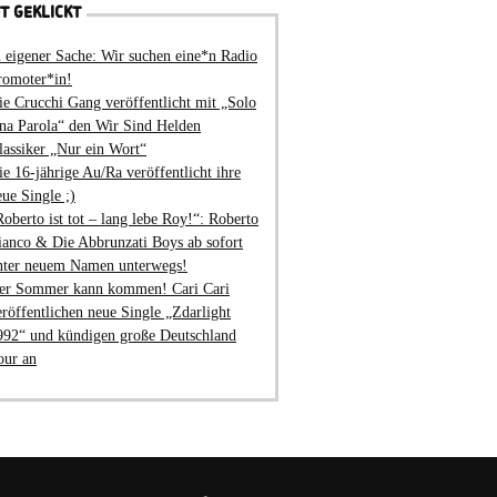
T GEKLICKT
n eigener Sache: Wir suchen eine*n Radio
romoter*in!
ie Crucchi Gang veröffentlicht mit „Solo
na Parola“ den Wir Sind Helden
lassiker „Nur ein Wort“
ie 16-jährige Au/Ra veröffentlicht ihre
eue Single ;)
Roberto ist tot – lang lebe Roy!“: Roberto
ianco & Die Abbrunzati Boys ab sofort
nter neuem Namen unterwegs!
er Sommer kann kommen! Cari Cari
eröffentlichen neue Single „Zdarlight
992“ und kündigen große Deutschland
our an