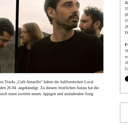
J
1
(
1
2
D
F
1
w
1
G
es Tracks „Café Amarillo“ haben die kalifornischen Local
 den 26.04. angekündigt. Zu diesem feierlichen Anlass hat die
ich einen zweiten neuen, üppigen und ausladenden Song