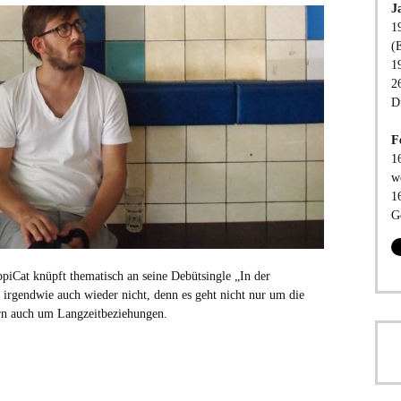
J
1
(
1
2
D
F
1
w
1
G
piCat knüpft thematisch an seine Debütsingle „In der
irgendwie auch wieder nicht, denn es geht nicht nur um die
dern auch um Langzeitbeziehungen.