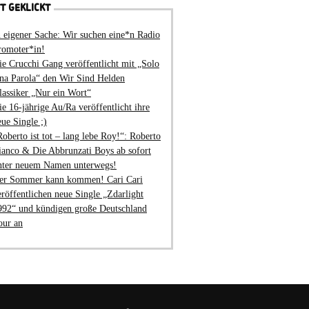
T GEKLICKT
n eigener Sache: Wir suchen eine*n Radio
romoter*in!
ie Crucchi Gang veröffentlicht mit „Solo
na Parola“ den Wir Sind Helden
lassiker „Nur ein Wort“
ie 16-jährige Au/Ra veröffentlicht ihre
eue Single ;)
Roberto ist tot – lang lebe Roy!“: Roberto
ianco & Die Abbrunzati Boys ab sofort
nter neuem Namen unterwegs!
er Sommer kann kommen! Cari Cari
eröffentlichen neue Single „Zdarlight
992“ und kündigen große Deutschland
our an