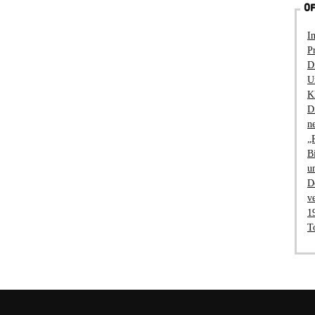
OF
I
P
D
U
K
D
n
„
B
u
D
v
1
T