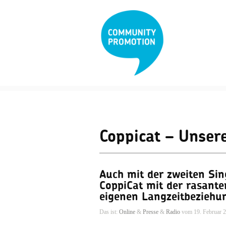
Coppicat – Unsere
Auch mit der zweiten Sing
CoppiCat mit der rasante
eigenen Langzeitbeziehu
Das ist:
Online
&
Presse
&
Radio
vom 19. Februar 