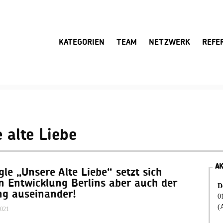
KATEGORIEN
TEAM
NETZWERK
REFE
 alte Liebe
A
le „Unsere Alte Liebe“ setzt sich
n Entwicklung Berlins aber auch der
D
ng auseinander!
0
(
2021