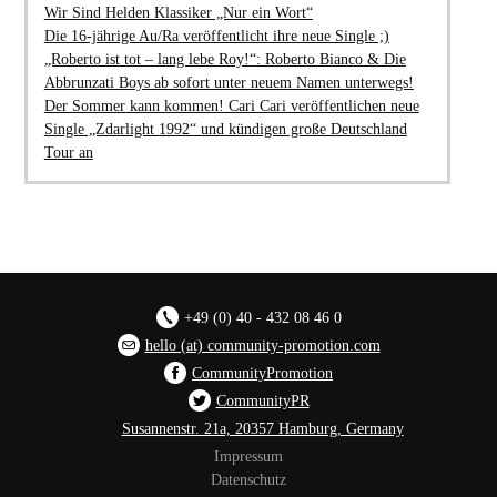
Wir Sind Helden Klassiker „Nur ein Wort“
Die 16-jährige Au/Ra veröffentlicht ihre neue Single ;)
„Roberto ist tot – lang lebe Roy!“: Roberto Bianco & Die
Abbrunzati Boys ab sofort unter neuem Namen unterwegs!
Der Sommer kann kommen! Cari Cari veröffentlichen neue
Single „Zdarlight 1992“ und kündigen große Deutschland
Tour an
+49 (0) 40 - 432 08 46 0
hello (at) community-promotion.com
CommunityPromotion
CommunityPR
Susannenstr. 21a, 20357 Hamburg, Germany
Impressum
Datenschutz