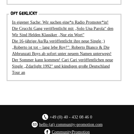
OFT GEKLICKT
In eigener Sache: Wir suchen eine*n Radio Promoter*in!
Die Crucchi Gang veröffentlicht mit „Solo Una Parola“ den
Wir Sind Helden Klassiker „Nur ein Wort“
Die 16-jährige Au/Ra veröffentlicht ihre neue Single ;)
„Roberto ist tot – lang lebe Roy!“: Roberto Bianco & Die
Abbrunzati Boys ab sofort unter neuem Namen unterwegs!
Der Sommer kann kommen! Cari Cari veröffentlichen neue
Single „Zdarlight 1992“ und kündigen große Deutschland
Tour an
+49 (0) 40 - 432 08 46 0
hello (at) community-promotion.com
CommunityPromotion