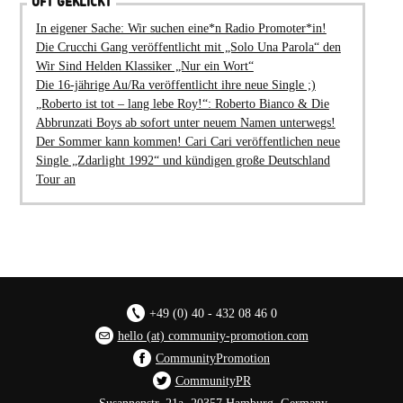
OFT GEKLICKT
In eigener Sache: Wir suchen eine*n Radio Promoter*in!
Die Crucchi Gang veröffentlicht mit „Solo Una Parola“ den
Wir Sind Helden Klassiker „Nur ein Wort“
Die 16-jährige Au/Ra veröffentlicht ihre neue Single ;)
„Roberto ist tot – lang lebe Roy!“: Roberto Bianco & Die
Abbrunzati Boys ab sofort unter neuem Namen unterwegs!
Der Sommer kann kommen! Cari Cari veröffentlichen neue
Single „Zdarlight 1992“ und kündigen große Deutschland
Tour an
+49 (0) 40 - 432 08 46 0
hello (at) community-promotion.com
CommunityPromotion
CommunityPR