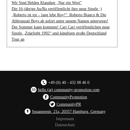
Wir Sind Helden Klassiker „Nur ein Wort“
Die 16-jährige Au/Ra veröffentlicht ihre neue Single ;)
„Roberto ist tot – lang lebe Roy!“: Roberto Bianco & Die
Abbrunzati Boys ab sofort unter neuem Namen unterwegs!
Der Sommer kann kommen! Cari Cari veröffentlichen neue
Single „Zdarlight 1992“ und kündigen große Deutschland
Tour an
+49 (0) 40 - 432 08 46 0
hello (at) community-promotion.com
CommunityPromotion
CommunityPR
Susannenstr. 21a, 20357 Hamburg, Germany
Impressum
Datenschutz