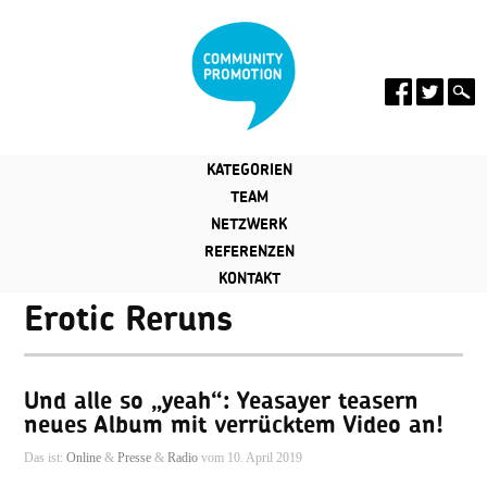
KATEGORIEN
TEAM
NETZWERK
REFERENZEN
KONTAKT
Erotic Reruns
Und alle so „yeah“: Yeasayer teasern
neues Album mit verrücktem Video an!
Das ist:
Online
&
Presse
&
Radio
vom 10. April 2019