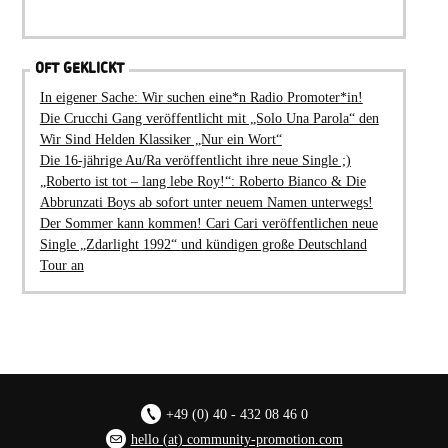
OFT GEKLICKT
In eigener Sache: Wir suchen eine*n Radio Promoter*in!
Die Crucchi Gang veröffentlicht mit „Solo Una Parola“ den
Wir Sind Helden Klassiker „Nur ein Wort“
Die 16-jährige Au/Ra veröffentlicht ihre neue Single ;)
„Roberto ist tot – lang lebe Roy!“: Roberto Bianco & Die
Abbrunzati Boys ab sofort unter neuem Namen unterwegs!
Der Sommer kann kommen! Cari Cari veröffentlichen neue
Single „Zdarlight 1992“ und kündigen große Deutschland
Tour an
+49 (0) 40 - 432 08 46 0
hello (at) community-promotion.com