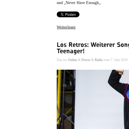
und „Never Have Enough„.
Weiterlesen
Los Retros: Weiterer Son
Teenager!
Das ist:
Online
&
Presse
&
Radio
vom 7. Juni 2019