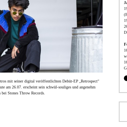
J
1
(
1
2
D
F
1
w
1
G
tros mit seiner digital veröffentlichten Debüt-EP „Retrospect“
ute am 26.07. erscheint sein schwül-souliges und angenehm
on bei Stones Throw Records.