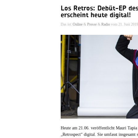
Los Retros: Debüt-EP de
erscheint heute digital!
Das ist:
Online
&
Presse
&
Radio
vom 21. Juni 201
Heute am 21.06. veröffentlicht Mauri Tapia
„Retrospect“ digital. Sie umfasst insgesamt