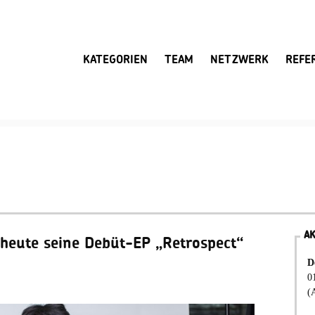
KATEGORIEN
TEAM
NETZWERK
REFE
A
t heute seine Debüt-EP „Retrospect“
D
0
(