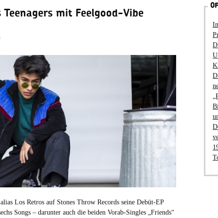
OF
s Teenagers mit Feelgood-Vibe
I
P
9
D
U
K
D
n
„
B
u
D
v
1
T
 alias Los Retros auf Stones Throw Records seine Debüt-EP
 sechs Songs – darunter auch die beiden Vorab-Singles „Friends“