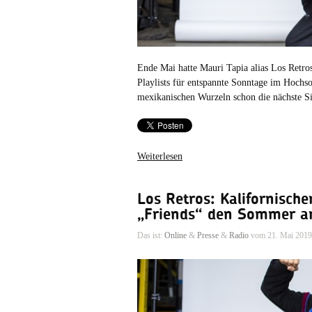
Ende Mai hatte Mauri Tapia alias Los Retros 
Playlists für entspannte Sonntage im Hochso
mexikanischen Wurzeln schon die nächste 
Weiterlesen
Los Retros: Kalifornische
„Friends“ den Sommer an
Das ist:
Online
&
Presse
&
Radio
vom 21. Mai 2019