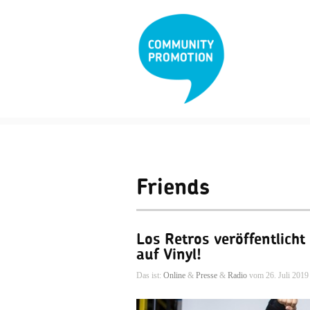
Friends
Los Retros veröffentlich
auf Vinyl!
Das ist:
Online
&
Presse
&
Radio
vom 26. Juli 2019