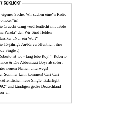
T GEKLICKT
n eigener Sache: Wir suchen eine*n Radio
romoter*in!
ie Crucchi Gang veröffentlicht mit „Solo
na Parola“ den Wir Sind Helden
lassiker „Nur ein Wort“
ie 16-jährige Au/Ra veröffentlicht ihre
eue Single ;)
Roberto ist tot – lang lebe Roy!“: Roberto
ianco & Die Abbrunzati Boys ab sofort
nter neuem Namen unterwegs!
er Sommer kann kommen! Cari Cari
eröffentlichen neue Single „Zdarlight
992“ und kündigen große Deutschland
our an