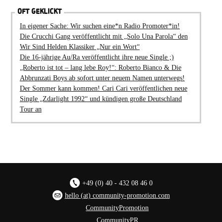
OFT GEKLICKT
In eigener Sache: Wir suchen eine*n Radio Promoter*in!
Die Crucchi Gang veröffentlicht mit „Solo Una Parola“ den
Wir Sind Helden Klassiker „Nur ein Wort“
Die 16-jährige Au/Ra veröffentlicht ihre neue Single ;)
„Roberto ist tot – lang lebe Roy!“: Roberto Bianco & Die
Abbrunzati Boys ab sofort unter neuem Namen unterwegs!
Der Sommer kann kommen! Cari Cari veröffentlichen neue
Single „Zdarlight 1992“ und kündigen große Deutschland
Tour an
+49 (0) 40 - 432 08 46 0
hello (at) community-promotion.com
CommunityPromotion
CommunityPR