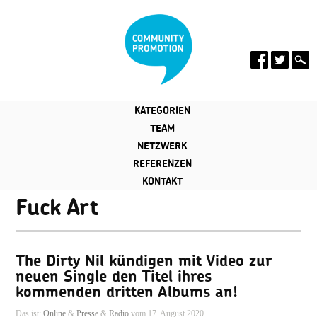
KATEGORIEN
TEAM
NETZWERK
REFERENZEN
KONTAKT
Fuck Art
The Dirty Nil kündigen mit Video zur
neuen Single den Titel ihres
kommenden dritten Albums an!
Das ist:
Online
&
Presse
&
Radio
vom 17. August 2020