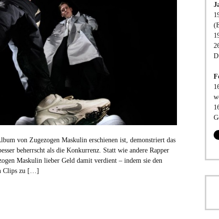
J
1
(
1
2
D
F
1
w
1
G
Album von Zugezogen Maskulin erschienen ist, demonstriert das
sser beherrscht als die Konkurrenz. Statt wie andere Rapper
ogen Maskulin lieber Geld damit verdient – indem sie den
en Clips zu […]