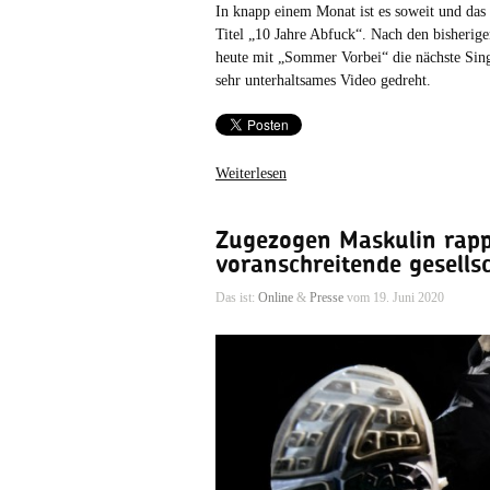
In knapp einem Monat ist es soweit und das
Titel „10 Jahre Abfuck“. Nach den bisherig
heute mit „Sommer Vorbei“ die nächste Sing
sehr unterhaltsames Video gedreht.
Weiterlesen
Zugezogen Maskulin rapp
voranschreitende gesells
Das ist:
Online
&
Presse
vom 19. Juni 2020