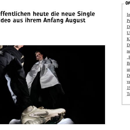
OF
fentlichen heute die neue Single
I
deo aus ihrem Anfang August
P
D
U
K
D
n
„
B
u
D
v
1
T