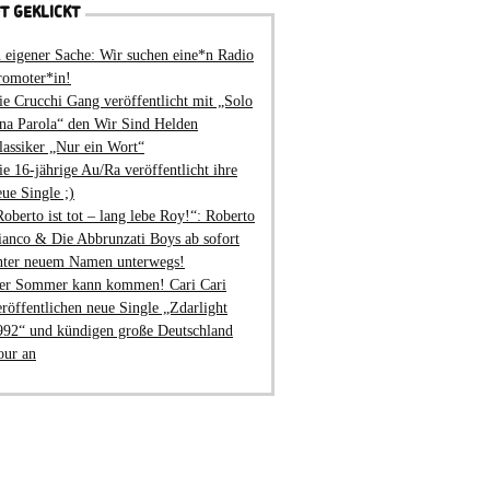
T GEKLICKT
n eigener Sache: Wir suchen eine*n Radio
romoter*in!
ie Crucchi Gang veröffentlicht mit „Solo
na Parola“ den Wir Sind Helden
lassiker „Nur ein Wort“
ie 16-jährige Au/Ra veröffentlicht ihre
eue Single ;)
Roberto ist tot – lang lebe Roy!“: Roberto
ianco & Die Abbrunzati Boys ab sofort
nter neuem Namen unterwegs!
er Sommer kann kommen! Cari Cari
eröffentlichen neue Single „Zdarlight
992“ und kündigen große Deutschland
our an