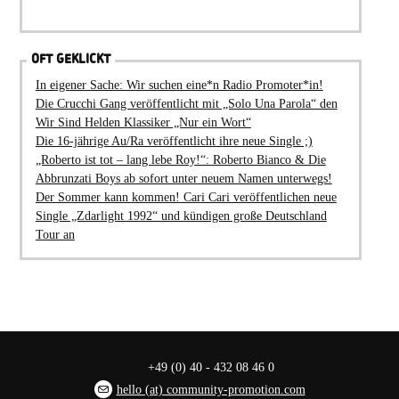
OFT GEKLICKT
In eigener Sache: Wir suchen eine*n Radio Promoter*in!
Die Crucchi Gang veröffentlicht mit „Solo Una Parola“ den
Wir Sind Helden Klassiker „Nur ein Wort“
Die 16-jährige Au/Ra veröffentlicht ihre neue Single ;)
„Roberto ist tot – lang lebe Roy!“: Roberto Bianco & Die
Abbrunzati Boys ab sofort unter neuem Namen unterwegs!
Der Sommer kann kommen! Cari Cari veröffentlichen neue
Single „Zdarlight 1992“ und kündigen große Deutschland
Tour an
+49 (0) 40 - 432 08 46 0
hello (at) community-promotion.com