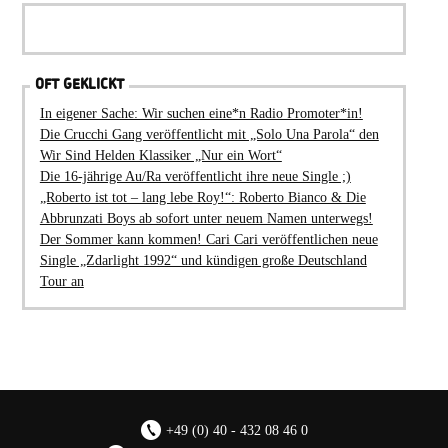
OFT GEKLICKT
In eigener Sache: Wir suchen eine*n Radio Promoter*in!
Die Crucchi Gang veröffentlicht mit „Solo Una Parola“ den
Wir Sind Helden Klassiker „Nur ein Wort“
Die 16-jährige Au/Ra veröffentlicht ihre neue Single ;)
„Roberto ist tot – lang lebe Roy!“: Roberto Bianco & Die
Abbrunzati Boys ab sofort unter neuem Namen unterwegs!
Der Sommer kann kommen! Cari Cari veröffentlichen neue
Single „Zdarlight 1992“ und kündigen große Deutschland
Tour an
+49 (0) 40 - 432 08 46 0