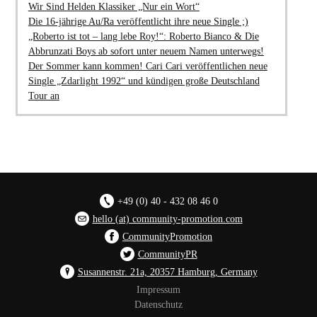
Wir Sind Helden Klassiker „Nur ein Wort“
Die 16-jährige Au/Ra veröffentlicht ihre neue Single ;)
„Roberto ist tot – lang lebe Roy!“: Roberto Bianco & Die
Abbrunzati Boys ab sofort unter neuem Namen unterwegs!
Der Sommer kann kommen! Cari Cari veröffentlichen neue
Single „Zdarlight 1992“ und kündigen große Deutschland
Tour an
+49 (0) 40 - 432 08 46 0
hello (at) community-promotion.com
CommunityPromotion
CommunityPR
Susannenstr. 21a, 20357 Hamburg, Germany
Impressum
Datenschutz