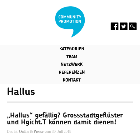
KATEGORIEN
TEAM
NETZWERK
REFERENZEN
KONTAKT
Hallus
„Hallus“ gefällig? Grossstadtgeflüster
und Hgicht.T können damit dienen!
Das ist:
Online
&
Presse
vom 30. Juli 2019