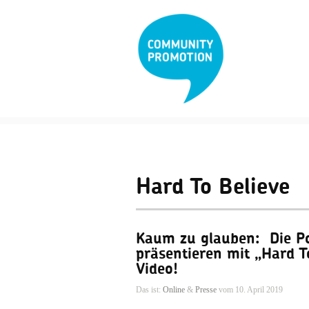
Hard To Believe
Kaum zu glauben: Die Po
präsentieren mit „Hard T
Video!
Das ist:
Online
&
Presse
vom 10. April 2019