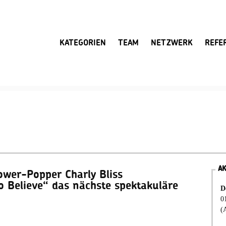
KATEGORIEN
TEAM
NETZWERK
REFE
A
wer-Popper Charly Bliss
o Believe“ das nächste spektakuläre
D
0
(