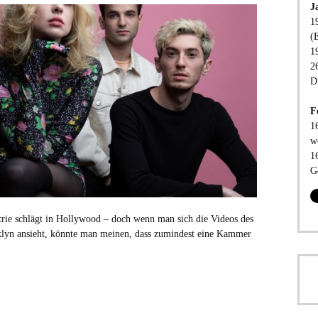
J
1
(
1
2
D
F
1
w
1
G
rie schlägt in Hollywood – doch wenn man sich die Videos des
klyn ansieht, könnte man meinen, dass zumindest eine Kammer