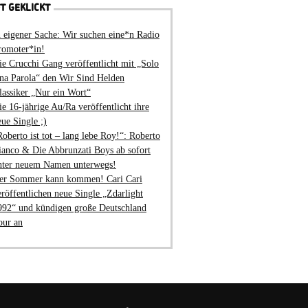
T GEKLICKT
n eigener Sache: Wir suchen eine*n Radio
romoter*in!
ie Crucchi Gang veröffentlicht mit „Solo
na Parola“ den Wir Sind Helden
lassiker „Nur ein Wort“
ie 16-jährige Au/Ra veröffentlicht ihre
eue Single ;)
Roberto ist tot – lang lebe Roy!“: Roberto
ianco & Die Abbrunzati Boys ab sofort
nter neuem Namen unterwegs!
er Sommer kann kommen! Cari Cari
eröffentlichen neue Single „Zdarlight
992“ und kündigen große Deutschland
our an