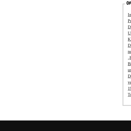
OF
I
P
D
U
K
D
n
„
B
u
D
v
1
T