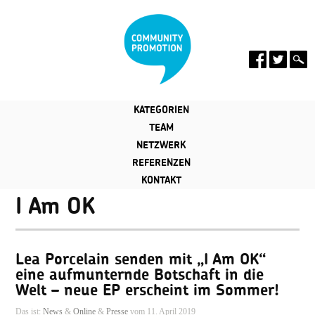
KATEGORIEN
TEAM
NETZWERK
REFERENZEN
KONTAKT
I Am OK
Lea Porcelain senden mit „I Am OK“
eine aufmunternde Botschaft in die
Welt – neue EP erscheint im Sommer!
Das ist:
News
&
Online
&
Presse
vom 11. April 2019