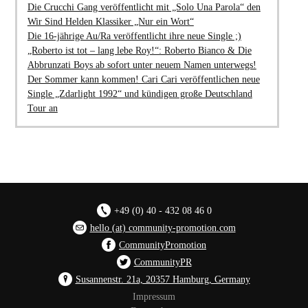
Die Crucchi Gang veröffentlicht mit „Solo Una Parola“ den
Wir Sind Helden Klassiker „Nur ein Wort“
Die 16-jährige Au/Ra veröffentlicht ihre neue Single ;)
„Roberto ist tot – lang lebe Roy!“: Roberto Bianco & Die
Abbrunzati Boys ab sofort unter neuem Namen unterwegs!
Der Sommer kann kommen! Cari Cari veröffentlichen neue
Single „Zdarlight 1992“ und kündigen große Deutschland
Tour an
+49 (0) 40 - 432 08 46 0
hello (at) community-promotion.com
CommunityPromotion
CommunityPR
Susannenstr. 21a, 20357 Hamburg, Germany
Impressum