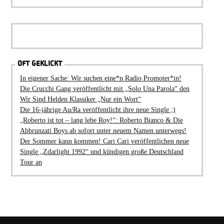
OFT GEKLICKT
In eigener Sache: Wir suchen eine*n Radio Promoter*in!
Die Crucchi Gang veröffentlicht mit „Solo Una Parola“ den
Wir Sind Helden Klassiker „Nur ein Wort“
Die 16-jährige Au/Ra veröffentlicht ihre neue Single ;)
„Roberto ist tot – lang lebe Roy!“: Roberto Bianco & Die
Abbrunzati Boys ab sofort unter neuem Namen unterwegs!
Der Sommer kann kommen! Cari Cari veröffentlichen neue
Single „Zdarlight 1992“ und kündigen große Deutschland
Tour an