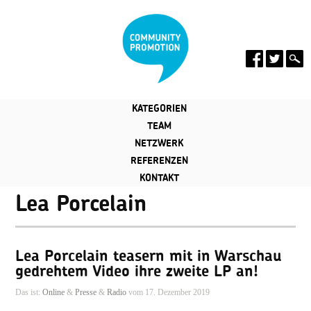
KATEGORIEN
TEAM
NETZWERK
REFERENZEN
KONTAKT
Lea Porcelain
Lea Porcelain teasern mit in Warschau
gedrehtem Video ihre zweite LP an!
Das ist:
Online
&
Presse
&
Radio
vom 17. Dezember 2019