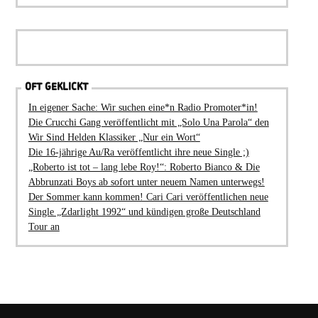
OFT GEKLICKT
In eigener Sache: Wir suchen eine*n Radio Promoter*in!
Die Crucchi Gang veröffentlicht mit „Solo Una Parola“ den
Wir Sind Helden Klassiker „Nur ein Wort“
Die 16-jährige Au/Ra veröffentlicht ihre neue Single ;)
„Roberto ist tot – lang lebe Roy!“: Roberto Bianco & Die
Abbrunzati Boys ab sofort unter neuem Namen unterwegs!
Der Sommer kann kommen! Cari Cari veröffentlichen neue
Single „Zdarlight 1992“ und kündigen große Deutschland
Tour an