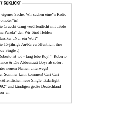
T GEKLICKT
n eigener Sache: Wir suchen eine*n Radio
romoter*in!
ie Crucchi Gang veröffentlicht mit „Solo
na Parola“ den Wir Sind Helden
lassiker „Nur ein Wort“
ie 16-jährige Au/Ra veröffentlicht ihre
eue Single ;)
Roberto ist tot – lang lebe Roy!“: Roberto
ianco & Die Abbrunzati Boys ab sofort
nter neuem Namen unterwegs!
er Sommer kann kommen! Cari Cari
eröffentlichen neue Single „Zdarlight
992“ und kündigen große Deutschland
our an