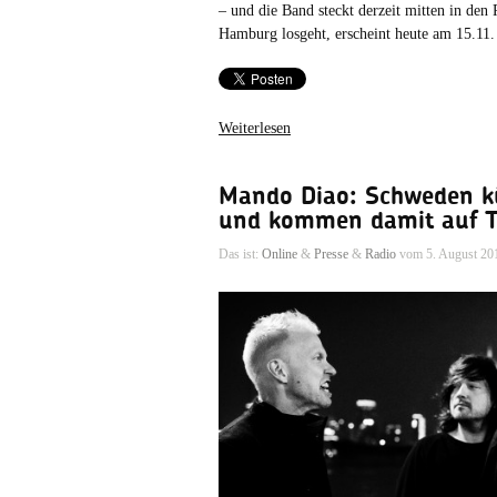
– und die Band steckt derzeit mitten in den
Hamburg losgeht, erscheint heute am 15.11
Weiterlesen
Mando Diao: Schweden k
und kommen damit auf T
Das ist:
Online
&
Presse
&
Radio
vom 5. August 20