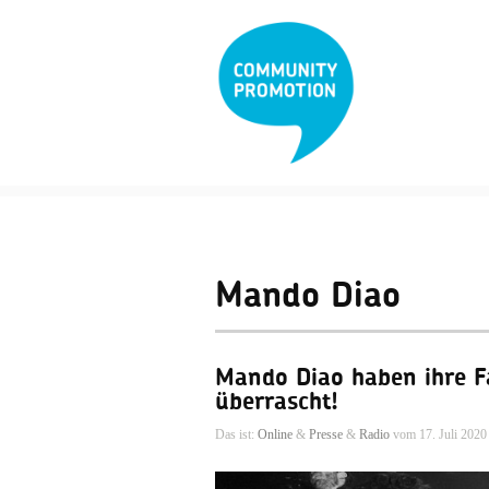
Mando Diao
Mando Diao haben ihre F
überrascht!
Das ist:
Online
&
Presse
&
Radio
vom 17. Juli 2020