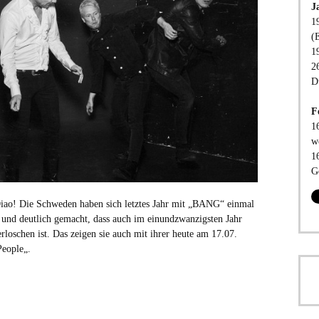
J
1
(
1
2
D
F
1
w
1
G
ao! Die Schweden haben sich letztes Jahr mit „BANG“ einmal
und deutlich gemacht, dass auch im einundzwanzigsten Jahr
rloschen ist. Das zeigen sie auch mit ihrer heute am 17.07.
People„.