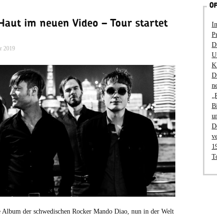
OF
Haut im neuen Video – Tour startet
I
P
D
r 2019
U
K
D
n
„
B
u
D
v
1
T
e Album der schwedischen Rocker Mando Diao, nun in der Welt