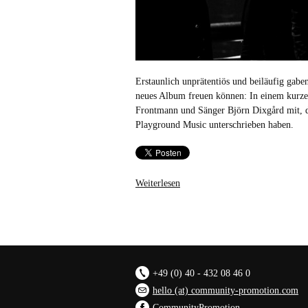
Erstaunlich unprätentiös und beiläufig gab
neues Album freuen können: In einem kurzen
Frontmann und Sänger Björn Dixgård mit, da
Playground Music unterschrieben haben.
Weiterlesen
+49 (0) 40 - 432 08 46 0
hello (at) community-promotion.com
CommunityPromotion