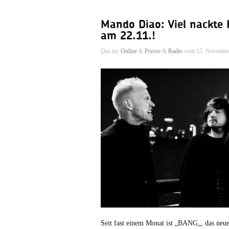
Mando Diao: Viel nackte 
am 22.11.!
Das ist:
Online
&
Presse
&
Radio
vom 15. Novembe
Seit fast einem Monat ist „BANG„, das neu