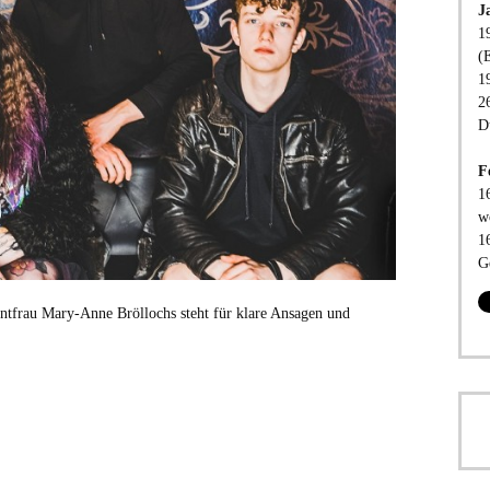
J
1
(
1
2
D
F
1
w
1
G
frau Mary-Anne Bröllochs steht für klare Ansagen und