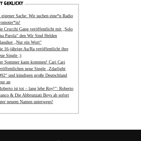
T GEKLICKT
n eigener Sache: Wir suchen eine*n Radio
romoter*in!
ie Crucchi Gang veröffentlicht mit „Solo
na Parola“ den Wir Sind Helden
lassiker „Nur ein Wort“
ie 16-jährige Au/Ra veröffentlicht ihre
eue Single ;)
er Sommer kann kommen! Cari Cari
eröffentlichen neue Single „Zdarlight
992“ und kündigen große Deutschland
our an
Roberto ist tot – lang lebe Roy!“: Roberto
ianco & Die Abbrunzati Boys ab sofort
nter neuem Namen unterwegs!