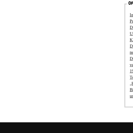
OF
I
P
D
U
K
D
n
D
v
1
T
„
B
u