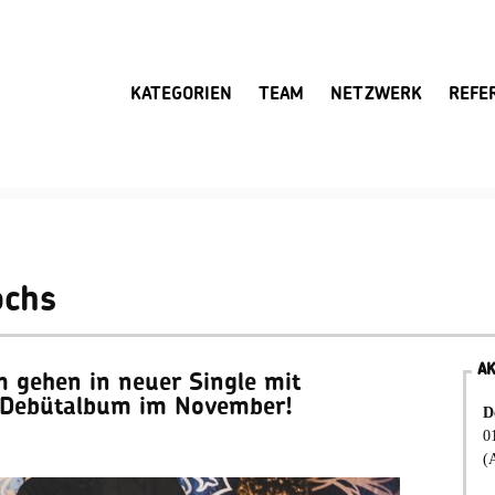
KATEGORIEN
TEAM
NETZWERK
REFE
ochs
A
gehen in neuer Single mit
 – Debütalbum im November!
D
0
(