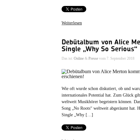
Weiterlesen
Debütalbum von Alice M
Single „Why So Serious“ i
Das ist:
Online
&
Presse
vom 7. September 2018
Wie oft wurde schon diskutiert, ob und war
internationales Potential hat. Zum Glück g
weltweit Musikhörer begeistern können. Das 
Song „No Roots“ weltweit abgeräumt hat. H
Single „Why […]