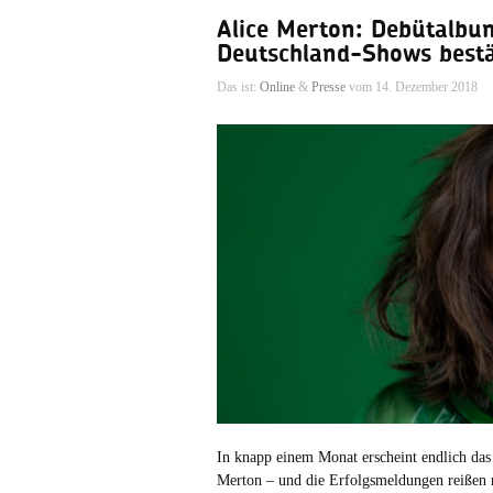
Alice Merton: Debütalbum
Deutschland-Shows bestä
Das ist:
Online
&
Presse
vom 14. Dezember 2018
In knapp einem Monat erscheint endlich da
Merton – und die Erfolgsmeldungen reißen n