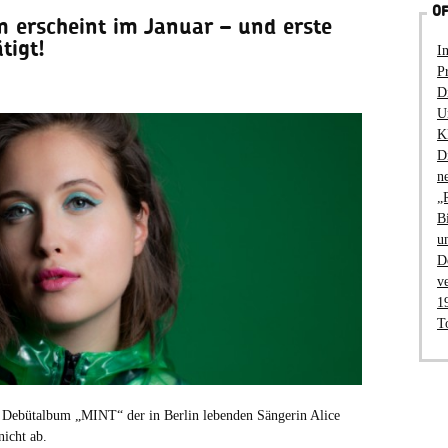
OF
 erscheint im Januar – und erste
tigt!
I
P
D
U
K
D
n
„
B
u
D
v
1
T
s Debütalbum „MINT“ der in Berlin lebenden Sängerin Alice
icht ab.