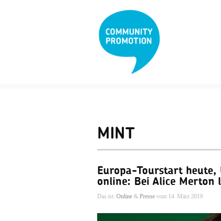
MINT
Europa-Tourstart heute, 
online: Bei Alice Merton l
Das ist:
Online
&
Presse
vom 14. März 2019