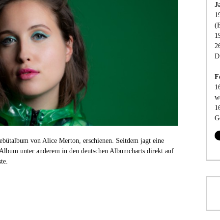
J
1
(
1
2
D
F
1
w
1
G
bütalbum von Alice Merton, erschienen. Seitdem jagt eine
 Album unter anderem in den deutschen Albumcharts direkt auf
te.