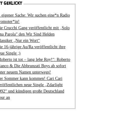
T GEKLICKT
n eigener Sache: Wir suchen eine*n Radio
romoter*in!
ie Crucchi Gang veröffentlicht mit „Solo
na Parola“ den Wir Sind Helden
lassiker „Nur ein Wort“
ie 16-jährige Au/Ra veröffentlicht ihre
eue Single ;)
Roberto ist tot – lang lebe Roy!“: Roberto
ianco & Die Abbrunzati Boys ab sofort
nter neuem Namen unterwegs!
er Sommer kann kommen! Cari Cari
eröffentlichen neue Single „Zdarlight
992“ und kündigen große Deutschland
our an