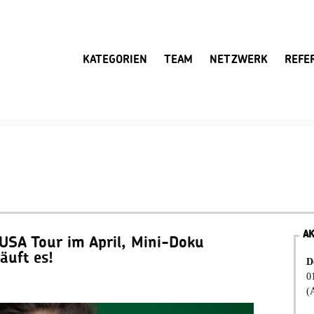
KATEGORIEN
TEAM
NETZWERK
REFE
A
USA Tour im April, Mini-Doku
äuft es!
D
0
(