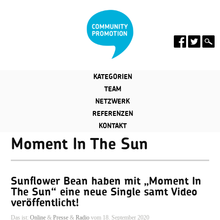
KATEGORIEN
TEAM
NETZWERK
REFERENZEN
KONTAKT
Moment In The Sun
Sunflower Bean haben mit „Moment In
The Sun“ eine neue Single samt Video
veröffentlicht!
Das ist:
Online
&
Presse
&
Radio
vom 18. September 2020