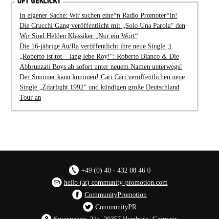
OFT GEKLICKT
In eigener Sache: Wir suchen eine*n Radio Promoter*in!
Die Crucchi Gang veröffentlicht mit „Solo Una Parola“ den
Wir Sind Helden Klassiker „Nur ein Wort“
Die 16-jährige Au/Ra veröffentlicht ihre neue Single ;)
„Roberto ist tot – lang lebe Roy!“: Roberto Bianco & Die
Abbrunzati Boys ab sofort unter neuem Namen unterwegs!
Der Sommer kann kommen! Cari Cari veröffentlichen neue
Single „Zdarlight 1992“ und kündigen große Deutschland
Tour an
+49 (0) 40 - 432 08 46 0
hello (at) community-promotion.com
CommunityPromotion
CommunityPR