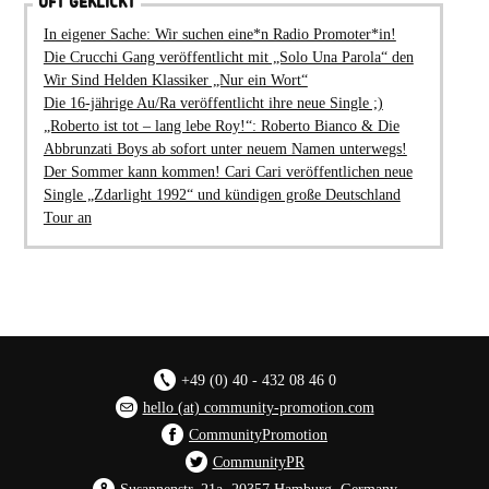
OFT GEKLICKT
In eigener Sache: Wir suchen eine*n Radio Promoter*in!
Die Crucchi Gang veröffentlicht mit „Solo Una Parola“ den
Wir Sind Helden Klassiker „Nur ein Wort“
Die 16-jährige Au/Ra veröffentlicht ihre neue Single ;)
„Roberto ist tot – lang lebe Roy!“: Roberto Bianco & Die
Abbrunzati Boys ab sofort unter neuem Namen unterwegs!
Der Sommer kann kommen! Cari Cari veröffentlichen neue
Single „Zdarlight 1992“ und kündigen große Deutschland
Tour an
+49 (0) 40 - 432 08 46 0
hello (at) community-promotion.com
CommunityPromotion
CommunityPR