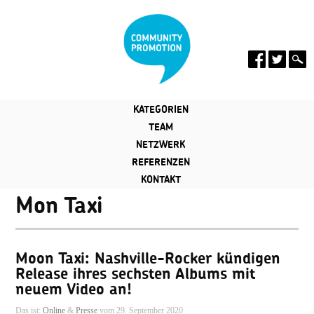
KATEGORIEN
TEAM
NETZWERK
REFERENZEN
KONTAKT
Mon Taxi
Moon Taxi: Nashville-Rocker kündigen
Release ihres sechsten Albums mit
neuem Video an!
Das ist:
Online
&
Presse
vom 29. September 2020