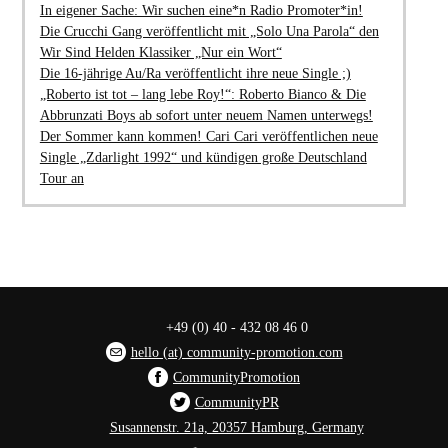
In eigener Sache: Wir suchen eine*n Radio Promoter*in!
Die Crucchi Gang veröffentlicht mit „Solo Una Parola“ den
Wir Sind Helden Klassiker „Nur ein Wort“
Die 16-jährige Au/Ra veröffentlicht ihre neue Single ;)
„Roberto ist tot – lang lebe Roy!“: Roberto Bianco & Die
Abbrunzati Boys ab sofort unter neuem Namen unterwegs!
Der Sommer kann kommen! Cari Cari veröffentlichen neue
Single „Zdarlight 1992“ und kündigen große Deutschland
Tour an
+49 (0) 40 - 432 08 46 0
hello (at) community-promotion.com
CommunityPromotion
CommunityPR
Susannenstr. 21a, 20357 Hamburg, Germany