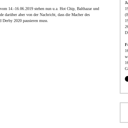
J
 vom 14.-16.06.2019 stehen nun u.a. Hot Chip, Balthazar und
1
ude darüber aber von der Nachricht, dass die Macher des
(
ld Derby 2020 pausieren muss.
1
2
D
F
1
w
1
G