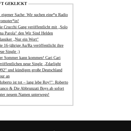
FT GEKLICKT
n eigener Sache: Wir suchen eine*n Radio
romoter*in!
ie Crucchi Gang veröffentlicht mit „Solo
na Parola“ den Wir Sind Helden
lassiker „Nur ein Wort“
ie 16-jährige Au/Ra veröffentlicht ihre
eue Single ;)
er Sommer kann kommen! Cari Cari
eröffentlichen neue Single „Zdarlight
992“ und kündigen große Deutschland
our an
Roberto ist tot – lang lebe Roy!“: Roberto
ianco & Die Abbrunzati Boys ab sofort
nter neuem Namen unterwegs!