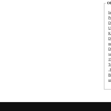
O
I
P
D
U
K
D
n
D
v
1
T
„
B
u