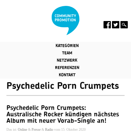
KATEGORIEN
TEAM
NETZWERK
REFERENZEN
KONTAKT
Psychedelic Porn Crumpets
Psychedelic Porn Crumpets:
Australische Rocker kündigen nächstes
Album mit neuer Vorab-Single an!
Das ist:
Online
&
Presse
&
Radio
vom 15. Oktober 2020