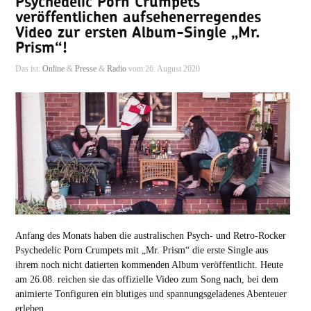
Psychedelic Porn Crumpets
veröffentlichen aufsehenerregendes
Video zur ersten Album-Single „Mr.
Prism“!
Das ist:
Online
&
Presse
&
Radio
vom 26. August 2020
Anfang des Monats haben die australischen Psych- und Retro-Rocker
Psychedelic Porn Crumpets mit „Mr. Prism“ die erste Single aus
ihrem noch nicht datierten kommenden Album veröffentlicht. Heute
am 26.08. reichen sie das offizielle Video zum Song nach, bei dem
animierte Tonfiguren ein blutiges und spannungsgeladenes Abenteuer
erleben.