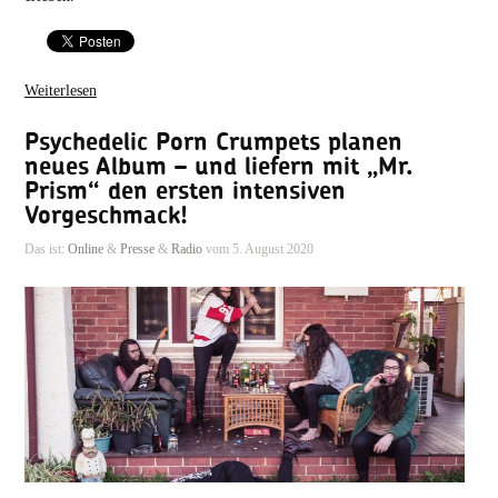
Weiterlesen
Psychedelic Porn Crumpets planen
neues Album – und liefern mit „Mr.
Prism“ den ersten intensiven
Vorgeschmack!
Das ist:
Online
&
Presse
&
Radio
vom 5. August 2020