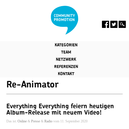
KATEGORIEN
TEAM
NETZWERK
REFERENZEN
KONTAKT
Re-Animator
Everything Everything feiern heutigen
Album-Release mit neuem Video!
Das ist:
Online
&
Presse
&
Radio
vom 11. September 2020