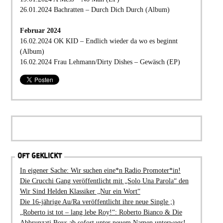
26.01.2024 Bachratten – Durch Dich Durch (Album)
Februar 2024
16.02.2024 OK KID – Endlich wieder da wo es beginnt
(Album)
16.02.2024 Frau Lehmann/Dirty Dishes – Gewäsch (EP)
OFT GEKLICKT
In eigener Sache: Wir suchen eine*n Radio Promoter*in!
Die Crucchi Gang veröffentlicht mit „Solo Una Parola“ den
Wir Sind Helden Klassiker „Nur ein Wort“
Die 16-jährige Au/Ra veröffentlicht ihre neue Single ;)
„Roberto ist tot – lang lebe Roy!“: Roberto Bianco & Die
Abbrunzati Boys ab sofort unter neuem Namen unterwegs!