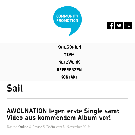
KATEGORIEN
TEAM
NETZWERK
REFERENZEN
KONTAKT
Sail
AWOLNATION legen erste Single samt
Video aus kommendem Album vor!
Das ist:
Online
&
Presse
&
Radio
vom 5. November 2019