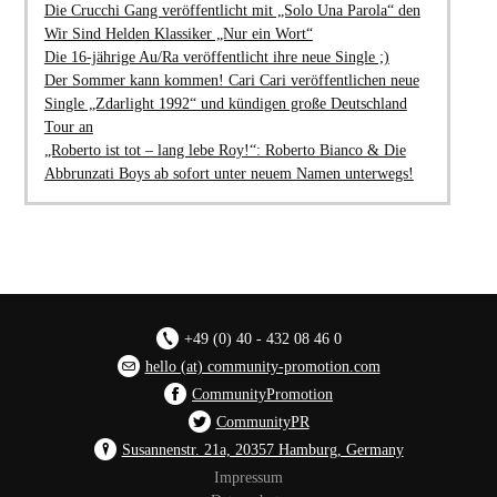
Die Crucchi Gang veröffentlicht mit „Solo Una Parola“ den
Wir Sind Helden Klassiker „Nur ein Wort“
Die 16-jährige Au/Ra veröffentlicht ihre neue Single ;)
Der Sommer kann kommen! Cari Cari veröffentlichen neue
Single „Zdarlight 1992“ und kündigen große Deutschland
Tour an
„Roberto ist tot – lang lebe Roy!“: Roberto Bianco & Die
Abbrunzati Boys ab sofort unter neuem Namen unterwegs!
+49 (0) 40 - 432 08 46 0
hello (at) community-promotion.com
CommunityPromotion
CommunityPR
Susannenstr. 21a, 20357 Hamburg, Germany
Impressum