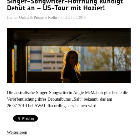
Singer-Songwriter-Hoffnung kündigt
Debüt an – US-Tour mit Hozier!
Das ist:
Online
&
Presse
&
Radio
vom 21. Juni 2019
Die australische Singer-Songwriterin Angie McMahon gibt heute die
Veröffentlichung ihres Debütalbums „Salt“ bekannt, das am
26.07.2019 bei AWAL Recordings erscheinen wird.
Weiterlesen