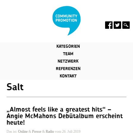
KATEGORIEN
TEAM
NETZWERK
REFERENZEN
KONTAKT
Salt
„Almost feels like a greatest hits“ –
Angie McMahons Debütalbum erscheint
heute!
Das ist:
Online
&
Presse
&
Radio
vom 26. Juli 2019