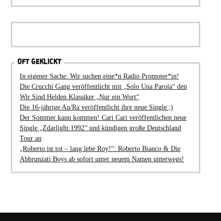
OFT GEKLICKT
In eigener Sache: Wir suchen eine*n Radio Promoter*in!
Die Crucchi Gang veröffentlicht mit „Solo Una Parola“ den
Wir Sind Helden Klassiker „Nur ein Wort“
Die 16-jährige Au/Ra veröffentlicht ihre neue Single ;)
Der Sommer kann kommen! Cari Cari veröffentlichen neue
Single „Zdarlight 1992“ und kündigen große Deutschland
Tour an
„Roberto ist tot – lang lebe Roy!“: Roberto Bianco & Die
Abbrunzati Boys ab sofort unter neuem Namen unterwegs!