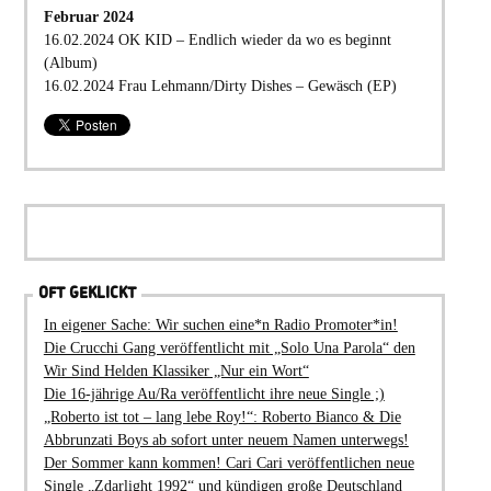
Februar 2024
16.02.2024 OK KID – Endlich wieder da wo es beginnt
(Album)
16.02.2024 Frau Lehmann/Dirty Dishes – Gewäsch (EP)
OFT GEKLICKT
In eigener Sache: Wir suchen eine*n Radio Promoter*in!
Die Crucchi Gang veröffentlicht mit „Solo Una Parola“ den
Wir Sind Helden Klassiker „Nur ein Wort“
Die 16-jährige Au/Ra veröffentlicht ihre neue Single ;)
„Roberto ist tot – lang lebe Roy!“: Roberto Bianco & Die
Abbrunzati Boys ab sofort unter neuem Namen unterwegs!
Der Sommer kann kommen! Cari Cari veröffentlichen neue
Single „Zdarlight 1992“ und kündigen große Deutschland