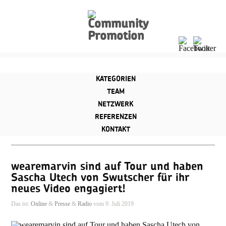
KATEGORIEN
TEAM
NETZWERK
REFERENZEN
sex on tv
KONTAKT
wearemarvin sind auf Tour und haben
Sascha Utech von Swutscher für ihr
neues Video engagiert!
Das ist:
Online
&
Presse
&
Radio
vom 9. Juli 2019