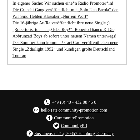
In eigener Sache: Wir suchen eine*n Radio Promoter*in!
Die Crucchi Gang veröffentlicht mit „Solo Una Parola“ den
Wir Sind Helden Klassiker „Nur ein Wort“
Die 16-jährige Au/Ra veröffentlicht ihre neue Single ;)
„Roberto ist tot – lang lebe Roy!“: Roberto Bianco & Die
Abbrunzati Boys ab sofort unter neuem Namen unterwegs!
Der Sommer kann kommen! Cari Cari veröffentlichen neue
Single „Zdarlight 1992“ und kündigen große Deutschland
Tour an
+49 (0) 40 - 432 08 46 0
hello (at) community-promotion.com
CommunityPromotion
CommunityPR
Susannenstr. 21a, 20357 Hamburg, Germany