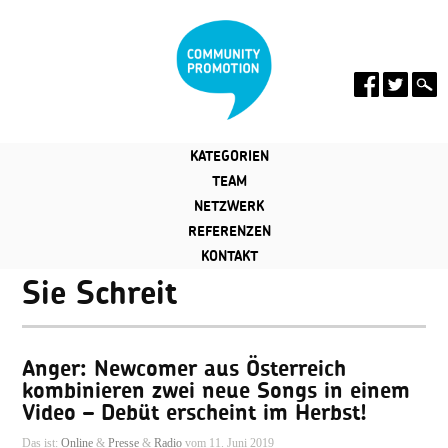
KATEGORIEN
TEAM
NETZWERK
REFERENZEN
KONTAKT
Sie Schreit
Anger: Newcomer aus Österreich
kombinieren zwei neue Songs in einem
Video – Debüt erscheint im Herbst!
Das ist:
Online
&
Presse
&
Radio
vom 11. Juni 2019