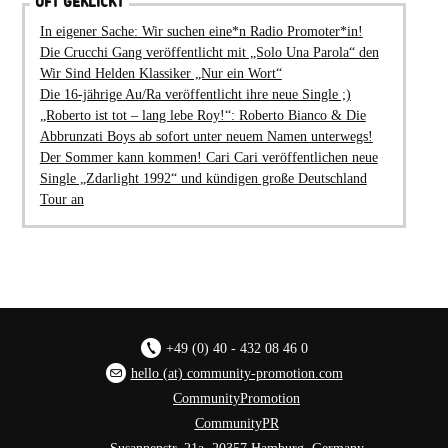
OFT GEKLICKT
In eigener Sache: Wir suchen eine*n Radio Promoter*in!
Die Crucchi Gang veröffentlicht mit „Solo Una Parola“ den
Wir Sind Helden Klassiker „Nur ein Wort“
Die 16-jährige Au/Ra veröffentlicht ihre neue Single ;)
„Roberto ist tot – lang lebe Roy!“: Roberto Bianco & Die
Abbrunzati Boys ab sofort unter neuem Namen unterwegs!
Der Sommer kann kommen! Cari Cari veröffentlichen neue
Single „Zdarlight 1992“ und kündigen große Deutschland
Tour an
+49 (0) 40 - 432 08 46 0
hello (at) community-promotion.com
CommunityPromotion
CommunityPR