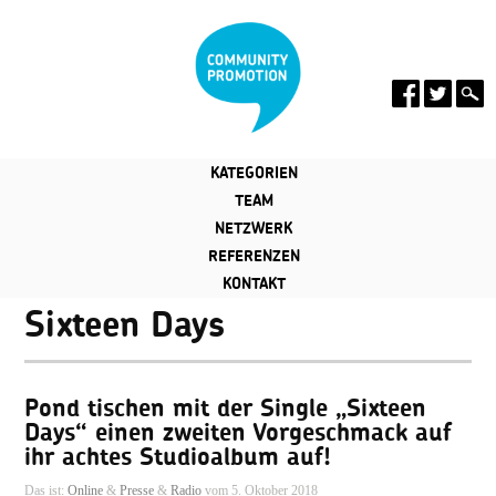
KATEGORIEN
TEAM
NETZWERK
REFERENZEN
KONTAKT
Sixteen Days
Pond tischen mit der Single „Sixteen
Days“ einen zweiten Vorgeschmack auf
ihr achtes Studioalbum auf!
Das ist:
Online
&
Presse
&
Radio
vom 5. Oktober 2018