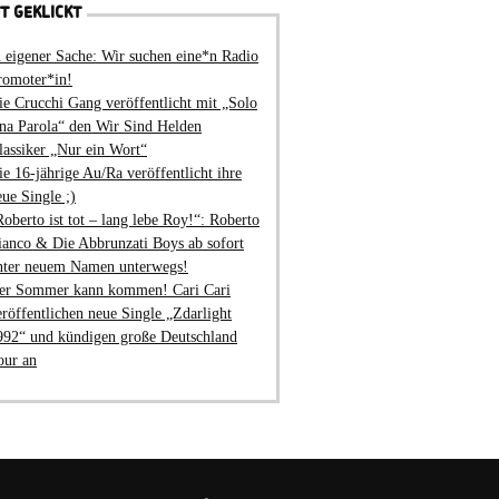
T GEKLICKT
n eigener Sache: Wir suchen eine*n Radio
romoter*in!
ie Crucchi Gang veröffentlicht mit „Solo
na Parola“ den Wir Sind Helden
lassiker „Nur ein Wort“
ie 16-jährige Au/Ra veröffentlicht ihre
eue Single ;)
Roberto ist tot – lang lebe Roy!“: Roberto
ianco & Die Abbrunzati Boys ab sofort
nter neuem Namen unterwegs!
er Sommer kann kommen! Cari Cari
eröffentlichen neue Single „Zdarlight
992“ und kündigen große Deutschland
our an