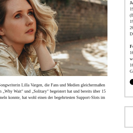
J
1
(
1
2
D
F
1
w
1
G
Songwriterin Lilla Vargen, die Fans und Medien gleichermaßen
n „Why Wait“ und „Solitary“ begeistert hat und bereits über 15
eln konnte, hat wohl einen der begehrtesten Support-Slots im