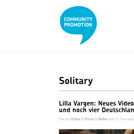
Solitary
Lilla Vargen: Neues Vide
und noch vier Deutschla
Das ist:
Online
&
Presse
&
Radio
vom 13. Novembe