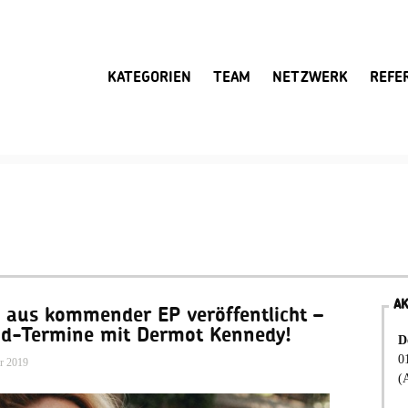
KATEGORIEN
TEAM
NETZWERK
REFE
A
o aus kommender EP veröffentlicht –
nd-Termine mit Dermot Kennedy!
D
0
r 2019
(