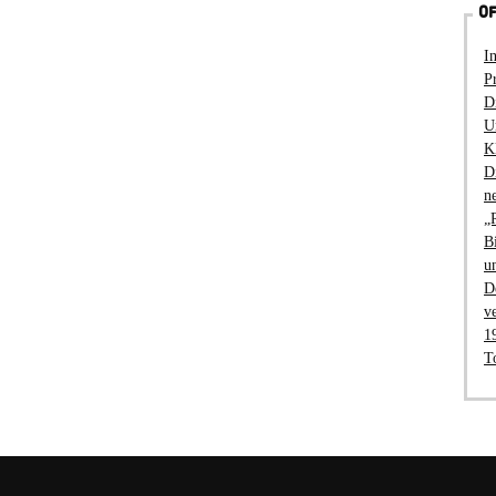
OF
I
P
D
U
K
D
n
„
B
u
D
v
1
T