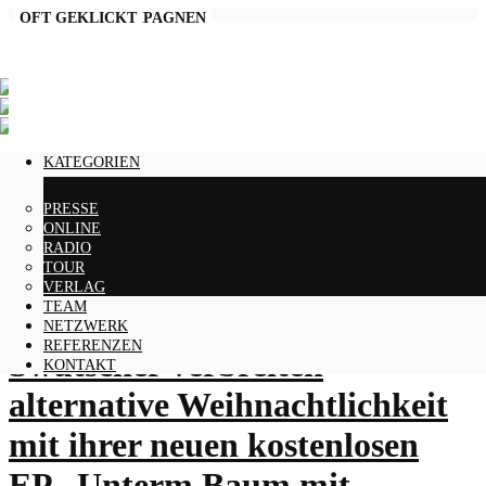
AKTUELLE KAMPAGNEN
OFT GEKLICKT
KATEGORIEN
Swutscher – Unter´m Baum
PRESSE
ONLINE
mit Swutscher
RADIO
TOUR
VERLAG
TEAM
NETZWERK
REFERENZEN
Swutscher verbreiten
KONTAKT
alternative Weihnachtlichkeit
mit ihrer neuen kostenlosen
EP „Unterm Baum mit