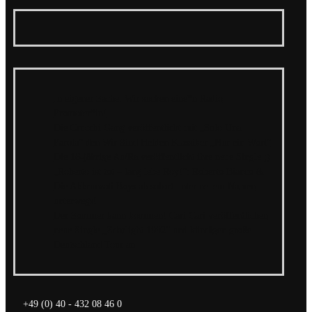
In eigener Sache: Wir suchen eine*n Radio
Promoter*in!
Die Crucchi Gang veröffentlicht mit „Solo Una
Parola“ den Wir Sind Helden Klassiker „Nur ein Wort“
Die 16-jährige Au/Ra veröffentlicht ihre neue Single ;)
„Roberto ist tot – lang lebe Roy!“: Roberto Bianco &
Die Abbrunzati Boys ab sofort unter neuem Namen
unterwegs!
Der Sommer kann kommen! Cari Cari veröffentlichen
neue Single „Zdarlight 1992“ und kündigen große
Deutschland Tour an
+49 (0) 40 - 432 08 46 0