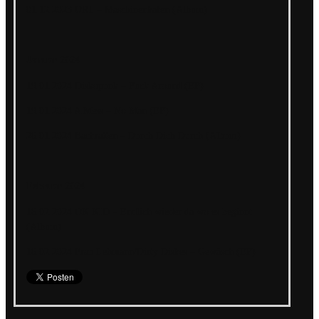
01.12.2023 ORT – Maschinenhafen (Album)
Januar 2024
19.01.2024 Diskopunk – Fuck Around (EP)
19.01.2024 A Mess – No Man (EP)
26.01.2024 Bachratten – Durch Dich Durch (Album)
Februar 2024
16.02.2024 OK KID – Endlich wieder da wo es beginnt
(Album)
16.02.2024 Frau Lehmann/Dirty Dishes – Gewäsch (EP)