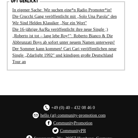
OFT GEKLICKT
In eigener Sache: Wir suchen eine*n Radio Promoter*in!
Die Crucchi Gang veröffentlicht mit „Solo Una Parola“ den
Wir Sind Helden Klassiker „Nur ein Wort“
Die 16-jährige Au/Ra veröffentlicht ihre neue Single ;)
„Roberto ist tot – lang lebe Roy!“: Roberto Bianco & Die
Abbrunzati Boys ab sofort unter neuem Namen unterwegs!
Der Sommer kann kommen! Cari Cari veröffentlichen neue
Single „Zdarlight 1992“ und kündigen große Deutschland
Tour an
+49 (0) 40 - 432 08 46 0
hello (at) community-promotion.com
CommunityPromotion
CommunityPR