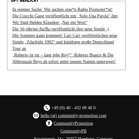
OFT GEKLICKT
In eigener Sache: Wir suchen eine*n Radio Promoter*in!
Die Crucchi Gang veröffentlicht mit „Solo Una Parola“ den
Wir Sind Helden Klassiker „Nur ein Wort“
Die 16-jährige Au/Ra veröffentlicht ihre neue Single ;)
Der Sommer kann kommen! Cari Cari veröffentlichen neue
Single „Zdarlight 1992“ und kündigen große Deutschland
Tour an
„Roberto ist tot – lang lebe Roy!“: Roberto Bianco & Die
Abbrunzati Boys ab sofort unter neuem Namen unterwegs!
+49 (0) 40 - 432 08 46 0
hello (at) community-promotion.com
CommunityPromotion
CommunityPR
Susannenstr. 21a, 20357 Hamburg, Germany