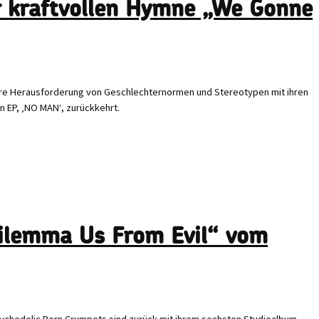
er kraftvollen Hymne „We Gonne
 ihre Herausforderung von Geschlechternormen und Stereotypen mit ihren
n EP, ‚NO MAN‘, zurückkehrt.
Dilemma Us From Evil“ vom
ychedelic Porn Crumpets sind zurück mit ihrem sechsten Studioalbum,