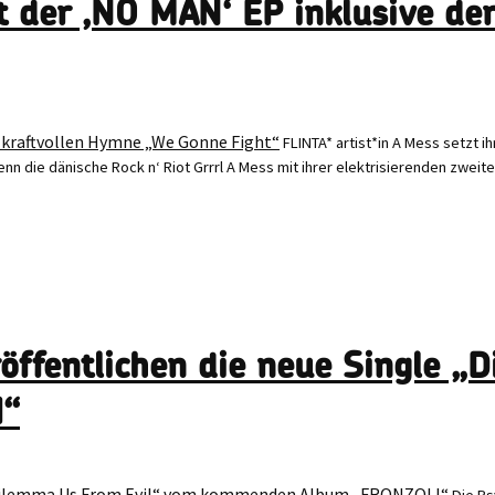
it der ‚NO MAN‘ EP inklusive d
FLINTA* artist*in A Mess setzt
nn die dänische Rock n‘ Riot Grrrl A Mess mit ihrer elektrisierenden zweite
öffentlichen die neue Single „
I“
Die Ps