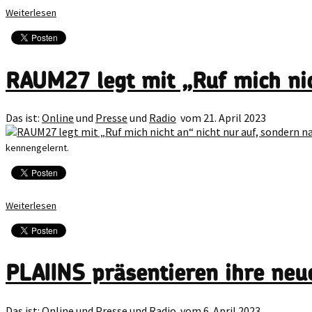
Weiterlesen
RAUM27 legt mit „Ruf mich nic
Das ist:
Online
und
Presse
und
Radio
vom 21. April 2023
kennengelernt.
Weiterlesen
PLAIINS präsentieren ihre neu
Das ist:
Online
und
Presse
und
Radio
vom 6. April 2023