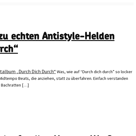
EAM
NETZWERK
REFERENZEN
KONTAKT
zu echten Antistyle-Helden
rch“
Was, wie auf “Durch dich durch” so locker
idtempo Beats, die anziehen, statt zu überfahren. Einfach verstanden
e Bachratten […]