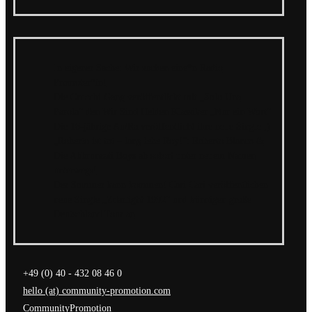
In eigener Sache: Wir suchen eine*n Radio
Promoter*in!
Die Crucchi Gang veröffentlicht mit „Solo Una
Parola“ den Wir Sind Helden Klassiker „Nur ein Wort“
Die 16-jährige Au/Ra veröffentlicht ihre neue Single ;)
„Roberto ist tot – lang lebe Roy!“: Roberto Bianco &
Die Abbrunzati Boys ab sofort unter neuem Namen
unterwegs!
Der Sommer kann kommen! Cari Cari veröffentlichen
neue Single „Zdarlight 1992“ und kündigen große
Deutschland Tour an
+49 (0) 40 - 432 08 46 0
hello (at) community-promotion.com
CommunityPromotion