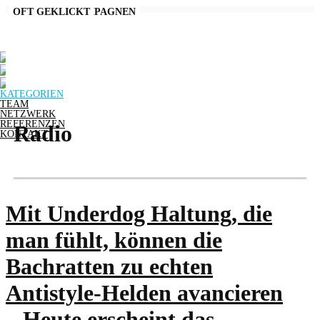
AKTUELLE KAMPAGNEN
OFT GEKLICKT
KATEGORIEN
TEAM
NETZWERK
REFERENZEN
Radio
KONTAKT
Mit Underdog Haltung, die
man fühlt, können die
Bachratten zu echten
Antistyle-Helden avancieren
– Heute erscheint das