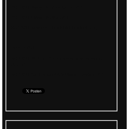
19.01.2024 Diskopunk – Fuck Around (EP)
19.01.2024 A Mess – No Man (EP)
26.01.2024 Bachratten – Durch Dich Durch (Album)
Februar 2024
16.02.2024 OK KID – Endlich wieder da wo es beginnt
(Album)
16.02.2024 Frau Lehmann/Dirty Dishes – Gewäsch (EP)