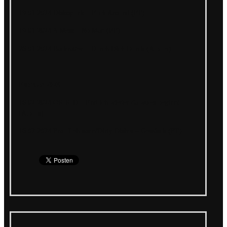
19.01.2024 Diskopunk – Fuck Around (EP)
19.01.2024 A Mess – No Man (EP)
26.01.2024 Bachratten – Durch Dich Durch (Album)
Februar 2024
16.02.2024 OK KID – Endlich wieder da wo es beginnt
(Album)
16.02.2024 Frau Lehmann/Dirty Dishes – Gewäsch (EP)