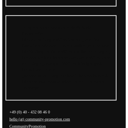
In eigener Sache: Wir suchen eine*n Radio
Promoter*in!
Die Crucchi Gang veröffentlicht mit „Solo Una
Parola“ den Wir Sind Helden Klassiker „Nur ein Wort“
Die 16-jährige Au/Ra veröffentlicht ihre neue Single ;)
Der Sommer kann kommen! Cari Cari veröffentlichen
neue Single „Zdarlight 1992“ und kündigen große
Deutschland Tour an
„Roberto ist tot – lang lebe Roy!“: Roberto Bianco &
Die Abbrunzati Boys ab sofort unter neuem Namen
unterwegs!
+49 (0) 40 - 432 08 46 0
hello (at) community-promotion.com
CommunityPromotion