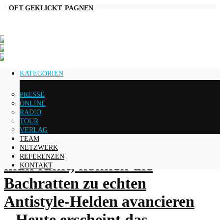
AKTUELLE KAMPAGNEN
OFT GEKLICKT
KATEGORIEN
Online
PRESSE
ONLINE
RADIO
TOUR
VERLAG
TEAM
Mit Underdog Haltung, die
NETZWERK
REFERENZEN
man fühlt, können die
KONTAKT
Bachratten zu echten
Antistyle-Helden avancieren
– Heute erscheint das