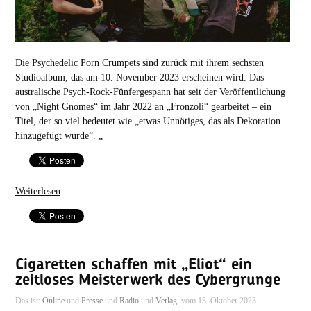
Die Psychedelic Porn Crumpets sind zurück mit ihrem sechsten
Studioalbum, das am 10. November 2023 erscheinen wird. Das
australische Psych-Rock-Fünfergespann hat seit der Veröffentlichung
von „Night Gnomes“ im Jahr 2022 an „Fronzoli“ gearbeitet – ein
Titel, der so viel bedeutet wie „etwas Unnötiges, das als Dekoration
hinzugefügt wurde“. „
Weiterlesen
Cigaretten schaffen mit „Eliot“ ein
zeitloses Meisterwerk des Cybergrunge
Das ist:
Online
und
Presse
und
Radio
und
Verlag
vom 13. Oktober 2023