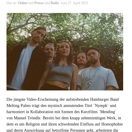
Das ist:
Online
und
Presse
und
Radio
vom 27. April 2023
Die jüngste Video-Erscheinung der aufstrebenden Hamburger Band
Melting Palms trägt den mystisch anmutenden Titel `Nymph` und
harmoniert in Kollaboration mit Szenen des Kurzfilms `Mending`
von Manuel Tröndle. Bereits bei dem knapp zehnminütigen Werk, in
dem es um Religion und ihren schwelenden Einfluss auf Homophobie
und deren Auswirkung auf betroffene Personen geht, arbeiteten die