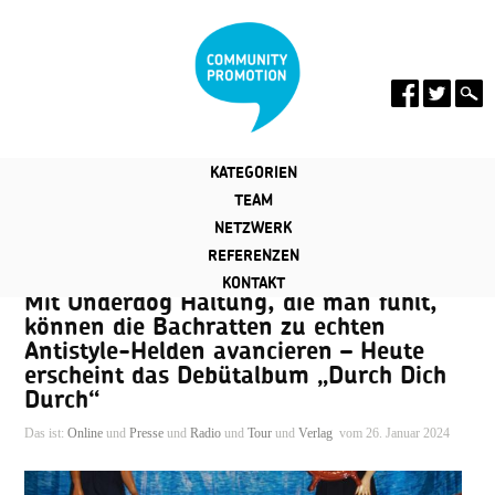
KATEGORIEN
TEAM
NETZWERK
REFERENZEN
KONTAKT
Mit Underdog Haltung, die man fühlt,
können die Bachratten zu echten
Antistyle-Helden avancieren – Heute
erscheint das Debütalbum „Durch Dich
Durch“
Das ist:
Online
und
Presse
und
Radio
und
Tour
und
Verlag
vom 26. Januar 2024