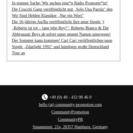
In eigener Sache: Wir suchen eine*n Radio Promoter*in!
Die Crucchi Gang veröffentlicht mit „Solo Una Parola“ den
Wir Sind Helden Klassiker „Nur ein Wort“
Die 16-jährige Au/Ra veröffentlicht ihre neue Single ;)
„Roberto ist tot – lang lebe Roy!“: Roberto Bianco & Die
Abbrunzati Boys ab sofort unter neuem Namen unterwegs!
Der Sommer kann kommen! Cari Cari veröffentlichen neue
Single „Zdarlight 1992“ und kündigen große Deutschland
Tour an
+49 (0) 40 - 432 08 46 0
hello (at) community-promotion.com
CommunityPromotion
CommunityPR
Susannenstr. 21a, 20357 Hamburg, Germany