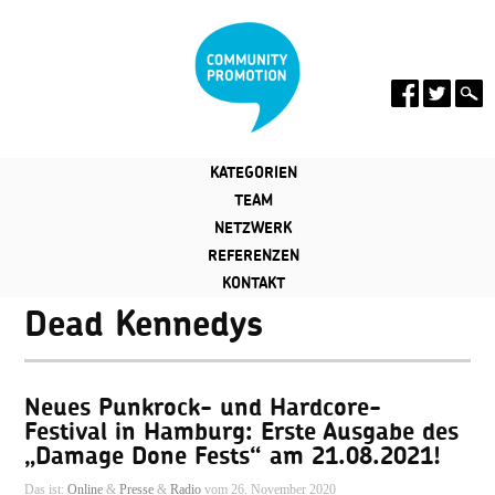
KATEGORIEN
TEAM
NETZWERK
REFERENZEN
KONTAKT
Dead Kennedys
Neues Punkrock- und Hardcore-
Festival in Hamburg: Erste Ausgabe des
„Damage Done Fests“ am 21.08.2021!
Das ist:
Online
&
Presse
&
Radio
vom 26. November 2020