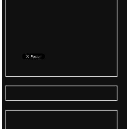
Februar 2024
16.02.2024 OK KID – Endlich wieder da wo es beginnt
(Album)
16.02.2024 Frau Lehmann/Dirty Dishes – Gewäsch (EP)
In eigener Sache: Wir suchen eine*n Radio
Promoter*in!