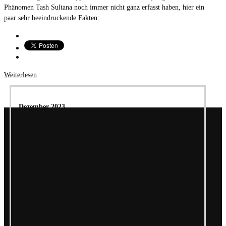
Phänomen Tash Sultana noch immer nicht ganz erfasst haben, hier ein
paar sehr beeindruckende Fakten:
Weiterlesen
Dezember 2023
01.12.2023 ORT – Maschinenhafen (Album)
Januar 2024
19.01.2024 Diskopunk – Fuck Around (EP)
19.01.2024 A Mess – No Man (EP)
26.01.2024 Bachratten – Durch Dich Durch (Album)