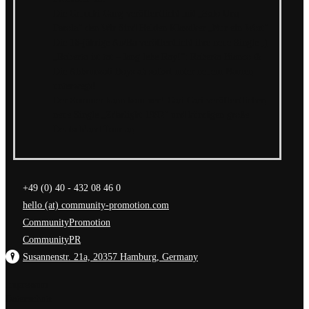
Die Crucchi Gang veröffentlicht mit „Solo Una
Parola“ den Wir Sind Helden Klassiker „Nur ein Wort“
Die 16-jährige Au/Ra veröffentlicht ihre neue Single ;)
„Roberto ist tot – lang lebe Roy!“: Roberto Bianco &
Die Abbrunzati Boys ab sofort unter neuem Namen
unterwegs!
Der Sommer kann kommen! Cari Cari veröffentlichen
neue Single „Zdarlight 1992“ und kündigen große
Deutschland Tour an
+49 (0) 40 - 432 08 46 0
hello (at) community-promotion.com
CommunityPromotion
CommunityPR
Susannenstr. 21a, 20357 Hamburg, Germany
Impressum
Datenschutz