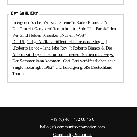
OFT GEKLICKT
In eigener Sache: Wir suchen eine*n Radio Promoter*in!
Die Crucchi Gang veröffentlicht mit „Solo Una Parola“ den
Wir Sind Helden Klassiker „Nur ein Wort“
Die 16-jährige Au/Ra veröffentlicht ihre neue Single ;)
„Roberto ist tot – lang lebe Roy!“: Roberto Bianco & Die
Abbrunzati Boys ab sofort unter neuem Namen unterwegs!
Der Sommer kann kommen! Cari Cari veröffentlichen neue
Single „Zdarlight 1992“ und kündigen große Deutschland
Tour an
+49 (0) 40 - 432 08 46 0
hello (at) community-promotion.com
CommunityPromotion