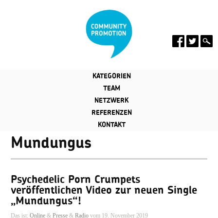
KATEGORIEN
TEAM
NETZWERK
REFERENZEN
KONTAKT
Mundungus
Psychedelic Porn Crumpets
veröffentlichen Video zur neuen Single
„Mundungus“!
Das ist:
Online
&
Presse
&
Radio
vom 19. November 2019