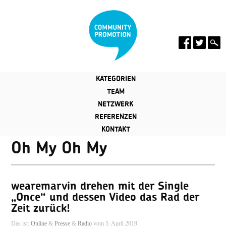
KATEGORIEN
TEAM
NETZWERK
REFERENZEN
KONTAKT
Oh My Oh My
wearemarvin drehen mit der Single
„Once“ und dessen Video das Rad der
Zeit zurück!
Das ist:
Online
&
Presse
&
Radio
vom 5. April 2019