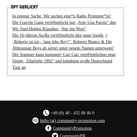
OFT GEKLICKT
In eigener Sache: Wir suchen eine*n Radio Promoter*in!
Die Crucchi Gang veröffentlicht mit „Solo Una Parola“ den
Wir Sind Helden Klassiker „Nur ein Wort“
Die 16-jährige Au/Ra veröffentlicht ihre neue Single ;)
„Roberto ist tot – lang lebe Roy!“: Roberto Bianco & Die
Abbrunzati Boys ab sofort unter neuem Namen unterwegs!
Der Sommer kann kommen! Cari Cari veröffentlichen neue
Single „Zdarlight 1992“ und kündigen große Deutschland
Tour an
+49 (0) 40 - 432 08 46 0
hello (at) community-promotion.com
CommunityPromotion
CommunityPR