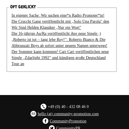
OFT GEKLICKT
In eigener Sache: Wir suchen eine*n Radio Promoter*in!
Die Crucchi Gang veröffentlicht mit „Solo Una Parola“ den
Wir Sind Helden Klassiker „Nur ein Wort“
Die 16-jährige Au/Ra veröffentlicht ihre neue Single ;)
„Roberto ist tot – lang lebe Roy!“: Roberto Bianco & Die
Abbrunzati Boys ab sofort unter neuem Namen unterwegs!
Der Sommer kann kommen! Cari Cari veröffentlichen neue
Single „Zdarlight 1992“ und kündigen große Deutschland
Tour an
+49 (0) 40 - 432 08 46 0
hello (at) community-promotion.com
CommunityPromotion
CommunityPR